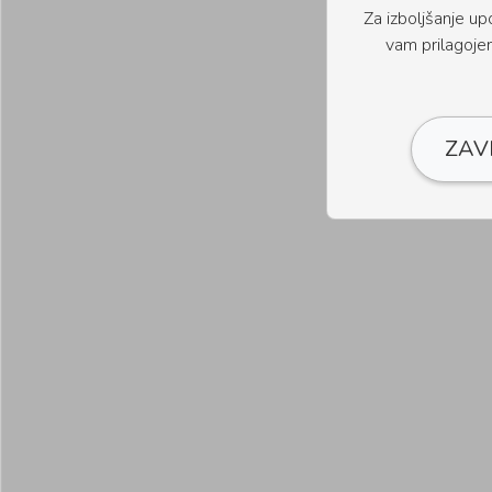
Za izboljšanje u
vam prilagoje
ZAV
Članki