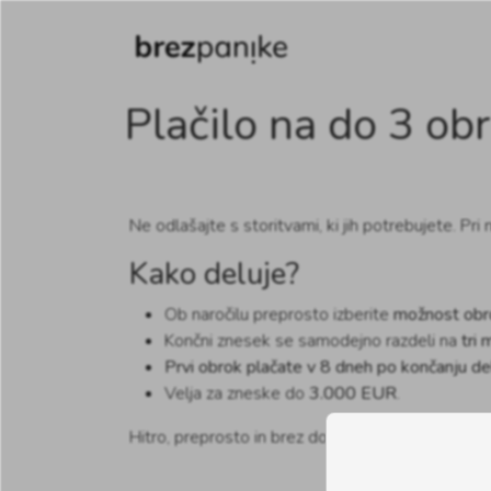
Plačilo na do 3 obr
Ne odlašajte s storitvami, ki jih potrebujete. Pri
Kako deluje?
Ob naročilu preprosto izberite
možnost obro
Končni znesek se samodejno razdeli na
tri
Prvi obrok plačate v 8 dneh po končanju de
Velja za zneske do
3.000 EUR
.
Hitro, preprosto in brez dodatnih stroškov!