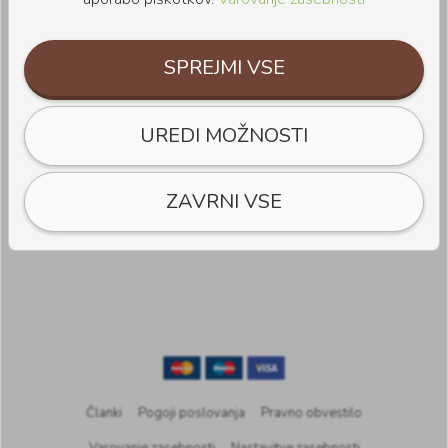
SPREJMI VSE
Slikopleskarstvo
1 članek
UREDI MOŽNOSTI
ZAVRNI VSE
Članki
Pogoji poslovanja
Pravno obvestilo